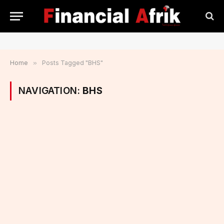
Home
»
Posts Tagged "BHS"
NAVIGATION:
BHS