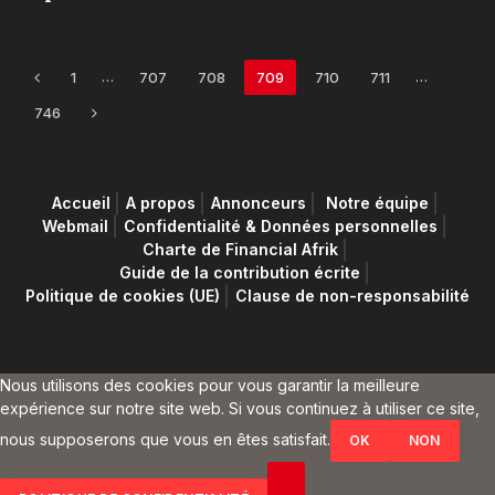
Previous
…
…
1
707
708
709
710
711
Next
746
Accueil
A propos
Annonceurs
Notre équipe
Webmail
Confidentialité & Données personnelles
Charte de Financial Afrik
Guide de la contribution écrite
Politique de cookies (UE)
Clause de non-responsabilité
Nous utilisons des cookies pour vous garantir la meilleure
expérience sur notre site web. Si vous continuez à utiliser ce site,
nous supposerons que vous en êtes satisfait.
OK
NON