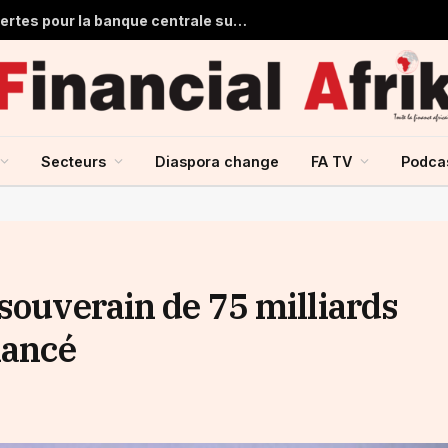
Ghana : 1,7 milliard de dollars de pertes pour la banque centrale sur ses achats d’or en 2025
Secteurs
Diaspora change
FA TV
Podca
souverain de 75 milliards
lancé