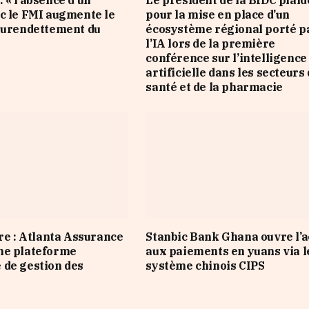
 « l’absence d’un
Le président de la BIDC plaid
c le FMI augmente le
pour la mise en place d’un
surendettement du
écosystème régional porté p
l’IA lors de la première
conférence sur l’intelligence
artificielle dans les secteurs 
santé et de la pharmacie
ire : Atlanta Assurance
Stanbic Bank Ghana ouvre l’a
ne plateforme
aux paiements en yuans via l
de gestion des
système chinois CIPS