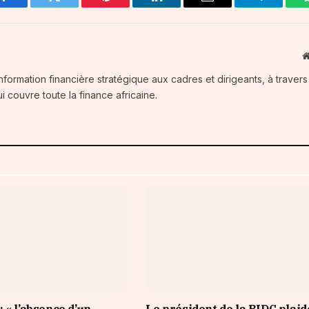
Facebook
Twitter
Pinterest
LinkedIn
Email
Telegram
information financière stratégique aux cadres et dirigeants, à traver
i couvre toute la finance africaine.