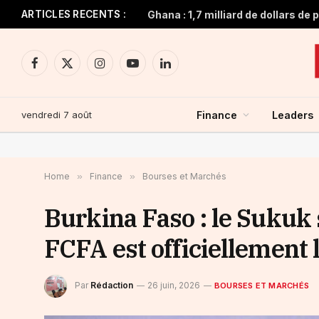
ARTICLES RECENTS :
Facebook
X
Instagram
YouTube
LinkedIn
(Twitter)
vendredi 7 août
Finance
Leaders
Home
»
Finance
»
Bourses et Marchés
Burkina Faso : le Sukuk 
FCFA est officiellement 
Par
Rédaction
26 juin, 2026
BOURSES ET MARCHÉS