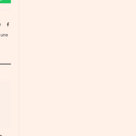
WhatsApp
Website
Facebook
s une