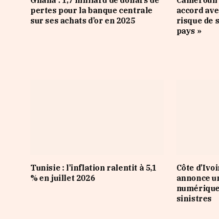
Ghana : 1,7 milliard de dollars de
Cameroun :
pertes pour la banque centrale
accord ave
sur ses achats d’or en 2025
risque de 
pays »
Tunisie : l’inflation ralentit à 5,1
Côte d’Ivo
% en juillet 2026
annonce u
numérique 
sinistres