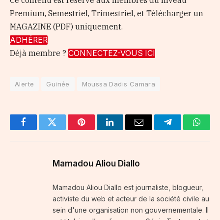
Ce contenu est réservé aux membres du niveau
Premium, Semestriel, Trimestriel, et Télécharger un
MAGAZINE (PDF) uniquement.
ADHÉRER
Déjà membre ?
CONNECTEZ-VOUS ICI
Alerte
Guinée
Moussa Dadis Camara
Facebook
Twitter
Pinterest
LinkedIn
Email
Telegram
Whats
Mamadou Aliou Diallo
Mamadou Aliou Diallo est journaliste, blogueur,
activiste du web et acteur de la société civile au
sein d'une organisation non gouvernementale. Il