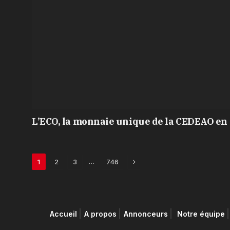
L’ECO, la monnaie unique de la CEDEAO en 
Next
…
1
2
3
746
Accueil
A propos
Annonceurs
Notre équipe