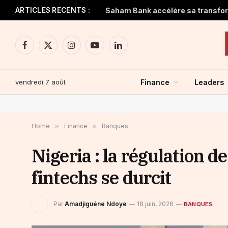
ARTICLES RECENTS :
Facebook
X
Instagram
YouTube
LinkedIn
(Twitter)
vendredi 7 août
Finance
Leaders
Home
»
Finance
»
Banques
Nigeria : la régulation 
fintechs se durcit
Par
Amadjiguéne Ndoye
18 juin, 2026
BANQUES