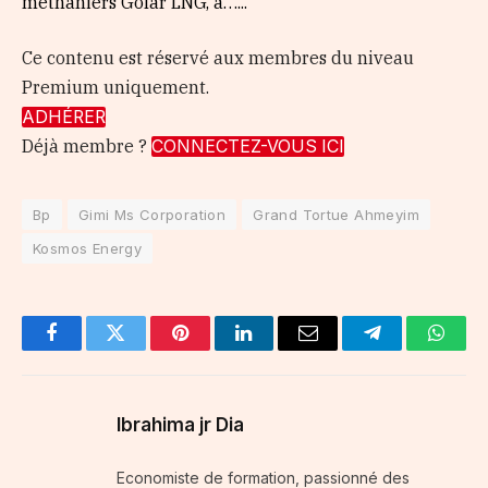
méthaniers Golar LNG, a…...
Ce contenu est réservé aux membres du niveau
Premium uniquement.
ADHÉRER
Déjà membre ?
CONNECTEZ-VOUS ICI
Bp
Gimi Ms Corporation
Grand Tortue Ahmeyim
Kosmos Energy
Facebook
Twitter
Pinterest
LinkedIn
Email
Telegram
Whats
Ibrahima jr Dia
Economiste de formation, passionné des