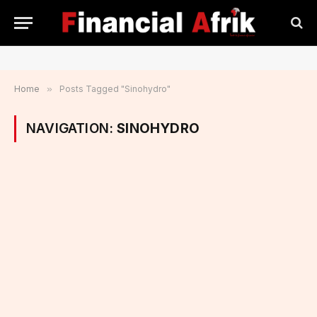
Home
»
Posts Tagged "Sinohydro"
NAVIGATION:
SINOHYDRO