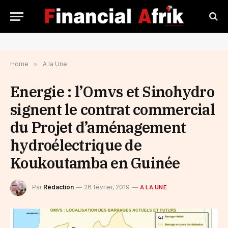
Home
»
A la Une
Energie : l’Omvs et Sinohydro
signent le contrat commercial
du Projet d’aménagement
hydroélectrique de
Koukoutamba en Guinée
Par
Rédaction
26 février, 2019
A LA UNE