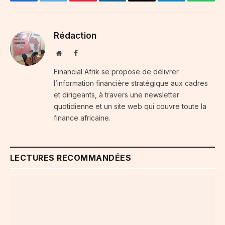
Facebook
Twitter
Pinterest
LinkedIn
Email
Telegram
Whats
Rédaction
Website
Facebook
Financial Afrik se propose de délivrer
l’information financière stratégique aux cadres
et dirigeants, à travers une newsletter
quotidienne et un site web qui couvre toute la
finance africaine.
LECTURES RECOMMANDÉES