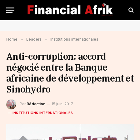
Home
»
Leaders
»
Institutions internationales
Anti-corruption: accord
négocié entre la Banque
africaine de développement et
Sinohydro
Par
Rédaction
15 juin, 2017
INSTITUTIONS INTERNATIONALES