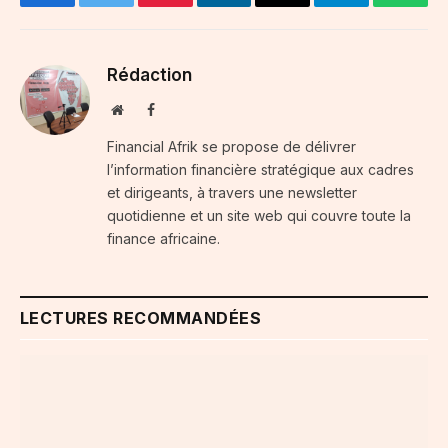
Facebook
Twitter
Pinterest
LinkedIn
Email
Telegram
Whats
Rédaction
Website
Facebook
Financial Afrik se propose de délivrer
l’information financière stratégique aux cadres
et dirigeants, à travers une newsletter
quotidienne et un site web qui couvre toute la
finance africaine.
LECTURES RECOMMANDÉES