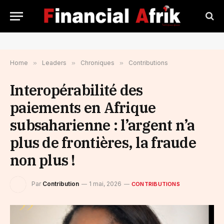
Home
»
Leaders
»
Chroniques
»
Contributions
Interopérabilité des
paiements en Afrique
subsaharienne : l’argent n’a
plus de frontières, la fraude
non plus !
Par
Contribution
1 mai, 2026
CONTRIBUTIONS