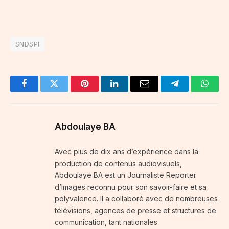
SNDSPI
Facebook
Twitter
Pinterest
LinkedIn
Email
Telegram
Whats
Abdoulaye BA
Avec plus de dix ans d’expérience dans la
production de contenus audiovisuels,
Abdoulaye BA est un Journaliste Reporter
d’Images reconnu pour son savoir-faire et sa
polyvalence. Il a collaboré avec de nombreuses
télévisions, agences de presse et structures de
communication, tant nationales