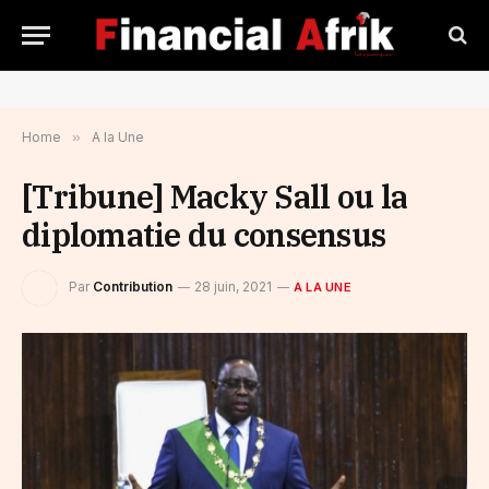
Home
»
A la Une
[Tribune] Macky Sall ou la
diplomatie du consensus
Par
Contribution
28 juin, 2021
A LA UNE