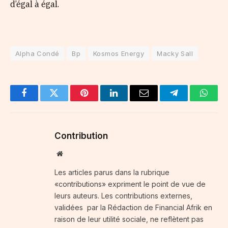
d’égal à égal.
Alpha Condé
Bp
Kosmos Energy
Macky Sall
Facebook
Twitter
Pinterest
LinkedIn
Email
Telegram
Whats
Contribution
Website
Les articles parus dans la rubrique
«contributions» expriment le point de vue de
leurs auteurs. Les contributions externes,
validées par la Rédaction de Financial Afrik en
raison de leur utilité sociale, ne reflètent pas