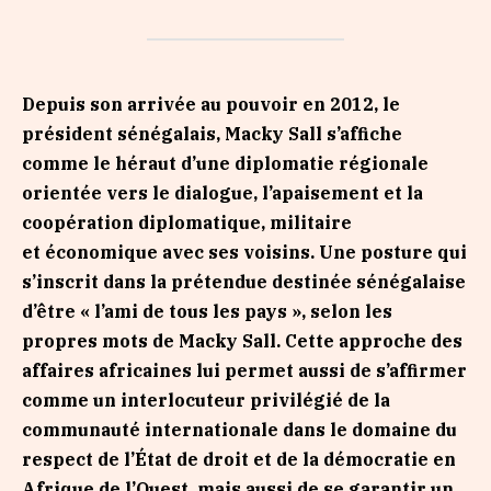
Depuis son arriv
é
e au pouvoir en 2012, le
pr
é
sident s
é
n
é
galais, Macky Sall s
’
affiche
comme le h
é
raut d
’
une diplomatie r
é
gionale
orient
é
e vers le dialogue, l
’
apaisement et la
coop
é
ration diplomatique, militaire
et
é
conomique avec ses voisins. Une posture qui
s
’
inscrit dans la pr
é
tendue destin
é
e s
é
n
é
galaise
d
’ê
tre
«
l
’
ami de tous les pays
»
, selon les
propres mots de Macky Sall. Cette approche des
affaires africaines lui permet aussi de s
’
affirmer
comme un interlocuteur privil
é
gi
é
de la
communaut
é
internationale dans le domaine du
respect de l
’É
tat de droit et de la d
é
mocratie en
Afrique de l
’
Ouest, mais aussi de se garantir un