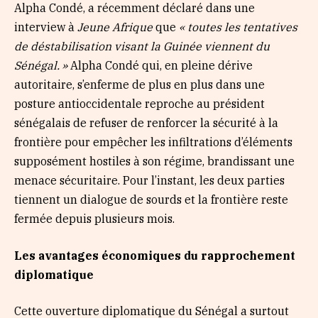
Alpha Condé, a récemment déclaré dans une
interview à
Jeune Afrique
que
«
toutes les tentatives
de d
é
stabilisation visant la Guin
é
e viennent du
S
é
n
é
gal.
»
Alpha Condé qui, en pleine dérive
autoritaire, s’enferme de plus en plus dans une
posture antioccidentale reproche au président
sénégalais de refuser de renforcer la sécurité à la
frontière pour empêcher les infiltrations d’éléments
supposément hostiles à son régime, brandissant une
menace sécuritaire. Pour l’instant, les deux parties
tiennent un dialogue de sourds et la frontière reste
fermée depuis plusieurs mois.
Les avantages
é
conomiques du rapprochement
diplomatique
Cette ouverture diplomatique du Sénégal a surtout