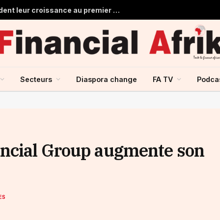
Les banques marocaines consolident leur croissance au premier semestre 2026
Secteurs
Diaspora change
FA TV
Podca
ancial Group augmente son
ES