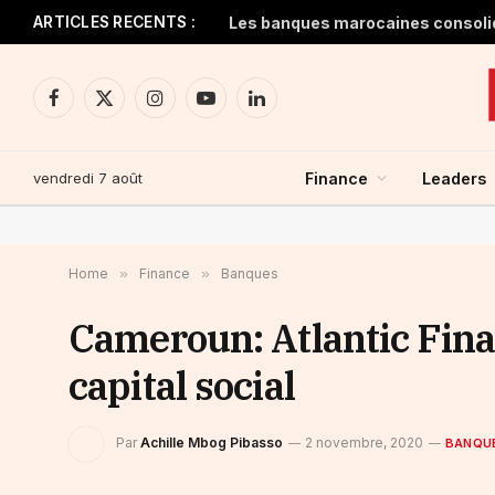
ARTICLES RECENTS :
Facebook
X
Instagram
YouTube
LinkedIn
(Twitter)
vendredi 7 août
Finance
Leaders
Home
»
Finance
»
Banques
Cameroun: Atlantic Fin
capital social
Par
Achille Mbog Pibasso
2 novembre, 2020
BANQU