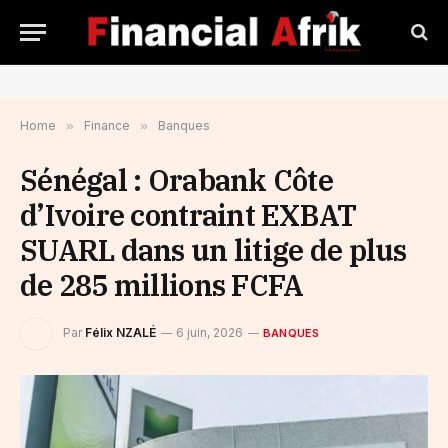
Home
»
Finance
»
Banques
Sénégal : Orabank Côte
d’Ivoire contraint EXBAT
SUARL dans un litige de plus
de 285 millions FCFA
Par
Félix NZALÉ
6 juin, 2026
BANQUES