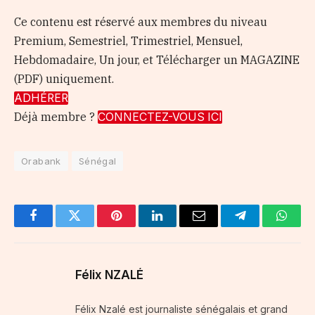
Ce contenu est réservé aux membres du niveau
Premium, Semestriel, Trimestriel, Mensuel,
Hebdomadaire, Un jour, et Télécharger un MAGAZINE
(PDF) uniquement.
ADHÉRER
Déjà membre ?
CONNECTEZ-VOUS ICI
Orabank
Sénégal
Facebook
Twitter
Pinterest
LinkedIn
Email
Telegram
Whats
Félix NZALÉ
Félix Nzalé est journaliste sénégalais et grand