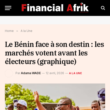
Home
»
A la Une
Le Bénin face à son destin : les
marchés votent avant les
électeurs (graphique)
Par
Adama WADE
12 avril, 2026
A LA UNE