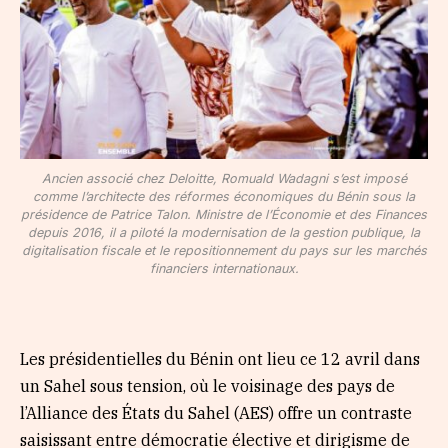
Ancien associé chez Deloitte, Romuald Wadagni s’est imposé
comme l’architecte des réformes économiques du Bénin sous la
présidence de Patrice Talon. Ministre de l’Économie et des Finances
depuis 2016, il a piloté la modernisation de la gestion publique, la
digitalisation fiscale et le repositionnement du pays sur les marchés
financiers internationaux.
Les présidentielles du Bénin ont lieu ce 12 avril dans
un Sahel sous tension, où le voisinage des pays de
l’Alliance des États du Sahel (AES) offre un contraste
saisissant entre démocratie élective et dirigisme de