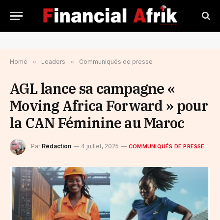
Home
»
Leaders
»
Communiqués de presse
AGL lance sa campagne «
Moving Africa Forward » pour
la CAN Féminine au Maroc
Par
Rédaction
4 juillet, 2025
COMMUNIQUÉS DE PRESSE