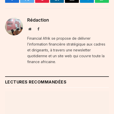
Facebook
Twitter
Pinterest
LinkedIn
Email
Telegram
Whats
Rédaction
Website
Facebook
Financial Afrik se propose de délivrer
l’information financière stratégique aux cadres
et dirigeants, à travers une newsletter
quotidienne et un site web qui couvre toute la
finance africaine.
LECTURES RECOMMANDÉES