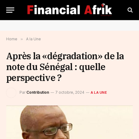
Home
»
A la Une
Après la «dégradation» de la
note du Sénégal : quelle
perspective ?
Par
Contribution
7 octobre, 2024
A LA UNE