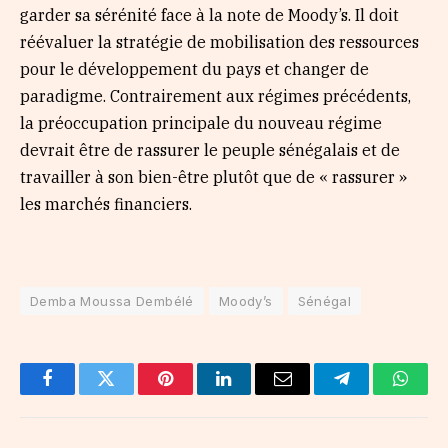
garder sa sérénité face à la note de Moody’s. Il doit
réévaluer la stratégie de mobilisation des ressources
pour le développement du pays et changer de
paradigme. Contrairement aux régimes précédents,
la préoccupation principale du nouveau régime
devrait être de rassurer le peuple sénégalais et de
travailler à son bien-être plutôt que de « rassurer »
les marchés financiers.
Demba Moussa Dembélé
Moody’s
Sénégal
Facebook
Twitter
Pinterest
LinkedIn
Email
Telegram
Whats