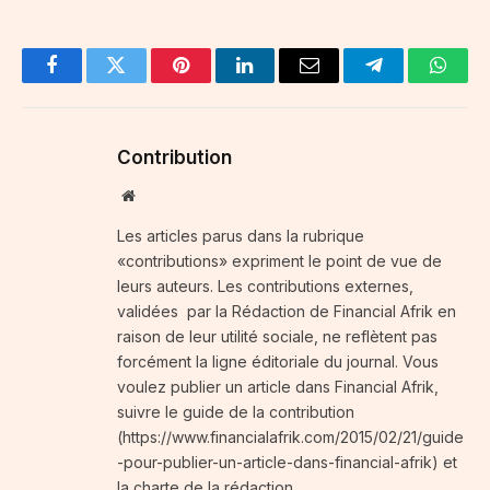
Facebook
Twitter
Pinterest
LinkedIn
Email
Telegram
Whats
Contribution
Website
Les articles parus dans la rubrique
«contributions» expriment le point de vue de
leurs auteurs. Les contributions externes,
validées par la Rédaction de Financial Afrik en
raison de leur utilité sociale, ne reflètent pas
forcément la ligne éditoriale du journal. Vous
voulez publier un article dans Financial Afrik,
suivre le guide de la contribution
(https://www.financialafrik.com/2015/02/21/guide
-pour-publier-un-article-dans-financial-afrik) et
la charte de la rédaction