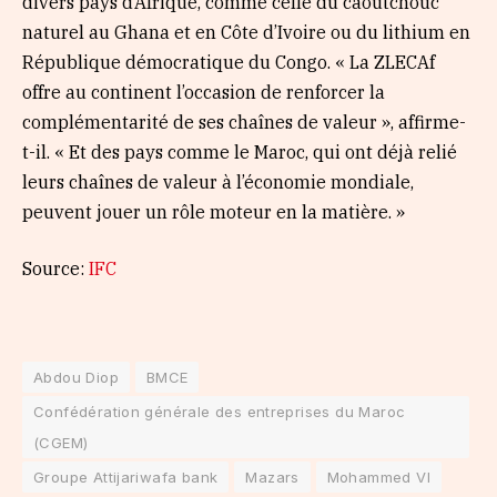
divers pays d’Afrique, comme celle du caoutchouc
naturel au Ghana et en Côte d’Ivoire ou du lithium en
République démocratique du Congo. « La ZLECAf
offre au continent l’occasion de renforcer la
complémentarité de ses chaînes de valeur », affirme-
t-il. « Et des pays comme le Maroc, qui ont déjà relié
leurs chaînes de valeur à l’économie mondiale,
peuvent jouer un rôle moteur en la matière. »
Source:
IFC
Abdou Diop
BMCE
Confédération générale des entreprises du Maroc
(CGEM)
Groupe Attijariwafa bank
Mazars
Mohammed VI