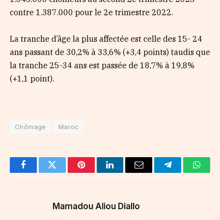
contre 1.387.000 pour le 2e trimestre 2022.
La tranche d’âge la plus affectée est celle des 15- 24
ans passant de 30,2% à 33,6% (+3,4 points) taudis que
la tranche 25-34 ans est passée de 18,7% à 19,8%
(+1,1 point).
Chômage
Maroc
Facebook
Twitter
Pinterest
LinkedIn
Email
Telegram
Whats
Mamadou Aliou Diallo