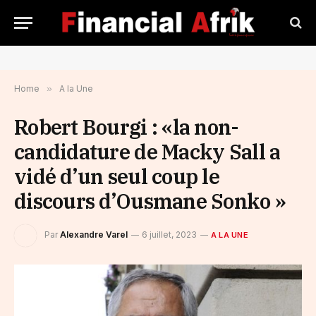
Home
»
A la Une
Robert Bourgi : «la non-
candidature de Macky Sall a
vidé d’un seul coup le
discours d’Ousmane Sonko »
Par
Alexandre Varel
6 juillet, 2023
A LA UNE