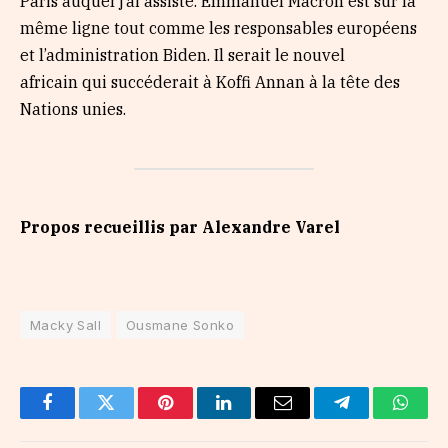
Paris auquel j’ai assisté. Emmanuel Macron est sur la
même ligne tout comme les responsables européens
et l’administration Biden. Il serait le nouvel
africain qui succéderait à Koffi Annan à la tête des
Nations unies.
Propos recueillis par Alexandre
Varel
Macky Sall
Ousmane Sonko
Facebook
Twitter
Pinterest
LinkedIn
Email
Telegram
Whats