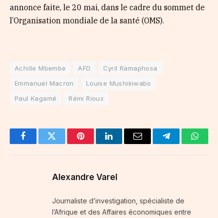
annonce faite, le 20 mai, dans le cadre du sommet de
l’Organisation mondiale de la santé (OMS).
Achille Mbembe
AFD
Cyril Ramaphosa
Emmanuel Macron
Louise Mushikiwabo
Paul Kagamé
Rémi Rioux
Facebook
Twitter
Pinterest
LinkedIn
Email
Telegram
Whats
Alexandre Varel
Journaliste d’investigation, spécialiste de
l’Afrique et des Affaires économiques entre