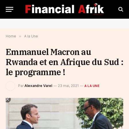
Home
»
A la Une
Emmanuel Macron au
Rwanda et en Afrique du Sud :
le programme !
Par
Alexandre Varel
23 mai, 2021
A LA UNE