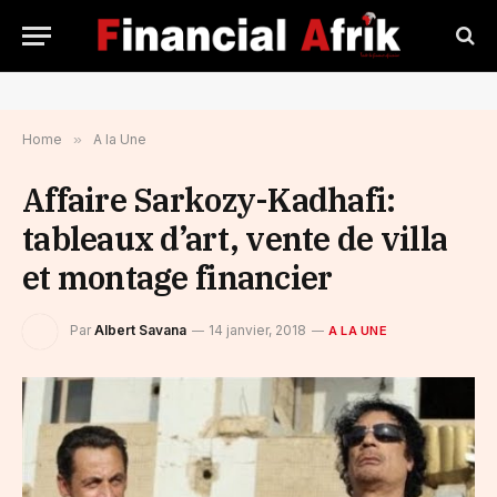
Home
»
A la Une
Affaire Sarkozy-Kadhafi:
tableaux d’art, vente de villa
et montage financier
Par
Albert Savana
14 janvier, 2018
A LA UNE