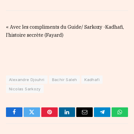
« Avec les compliments du Guide/ Sarkozy -Kadhafi,
l’histoire secrète (Fayard)
Alexandre Djouhri
Bachir Saleh
Kadhafi
Nicolas Sarkozy
Facebook
Twitter
Pinterest
LinkedIn
Email
Telegram
Whats