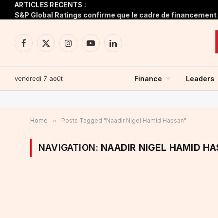
ARTICLES RECENTS :
Facebook
X
Instagram
YouTube
LinkedIn
(Twitter)
vendredi 7 août
Finance
Leaders
Home
»
Posts Tagged "Naadir Nigel Hamid Hassan"
NAVIGATION:
NAADIR NIGEL HAMID H