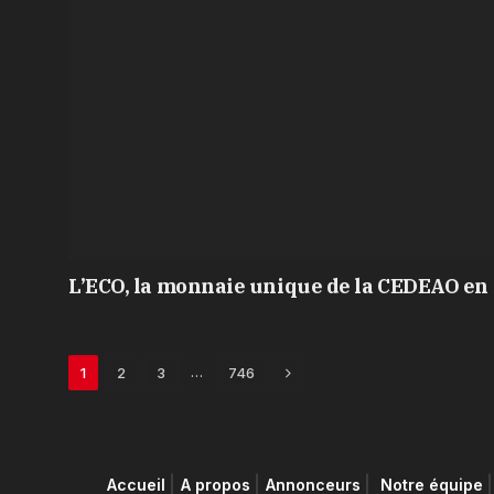
L’ECO, la monnaie unique de la CEDEAO en 
Next
…
1
2
3
746
Accueil
A propos
Annonceurs
Notre équipe