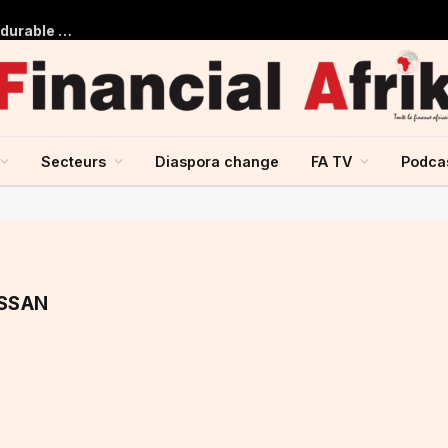
S&P Global Ratings confirme que le cadre de financement durable de ShafDB est conforme aux normes internationales relatives aux obligations vertes et sociales
Secteurs
Diaspora change
FA TV
Podca
ASSAN