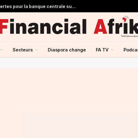
Ghana : 1,7 milliard de dollars de pertes pour la banque centrale sur ses achats d’or en 2025
Secteurs
Diaspora change
FA TV
Podca