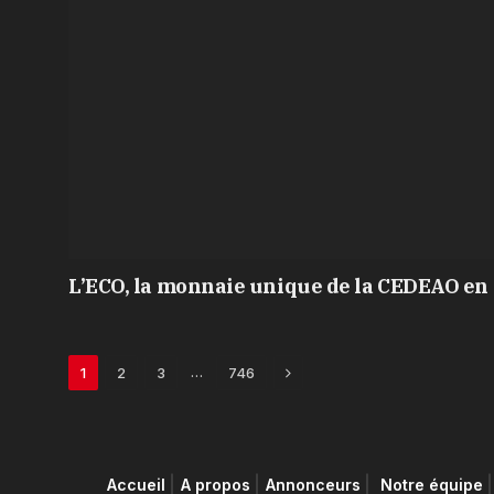
L’ECO, la monnaie unique de la CEDEAO en 
Next
…
1
2
3
746
Accueil
A propos
Annonceurs
Notre équipe