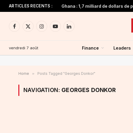
ARTICLES RECENTS :
Facebook
X
Instagram
YouTube
LinkedIn
(Twitter)
vendredi 7 août
Finance
Leaders
Home
»
Posts Tagged "Georges Donkor"
NAVIGATION:
GEORGES DONKOR