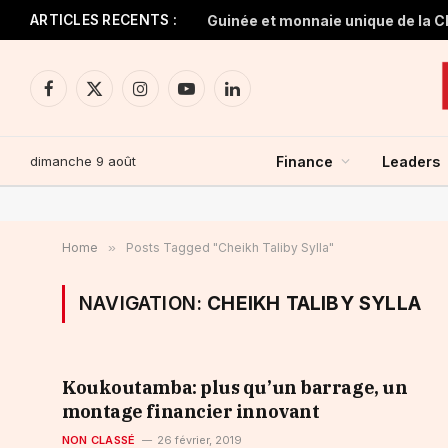
ARTICLES RECENTS :
Facebook
X
Instagram
YouTube
LinkedIn
(Twitter)
dimanche 9 août
Finance
Leaders
Home
»
Posts Tagged "Cheikh Taliby Sylla"
NAVIGATION:
CHEIKH TALIBY SYLLA
Koukoutamba: plus qu’un barrage, un
montage financier innovant
NON CLASSÉ
26 février, 2019