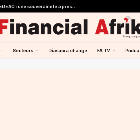
Guinée et monnaie unique de la CEDEAO : une souveraineté à préserver, une intégration à repenser
Secteurs
Diaspora change
FA TV
Podca