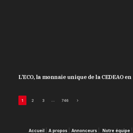
L’ECO, la monnaie unique de la CEDEAO en 
Next
…
1
2
3
746
Accueil
A propos
Annonceurs
Notre équipe