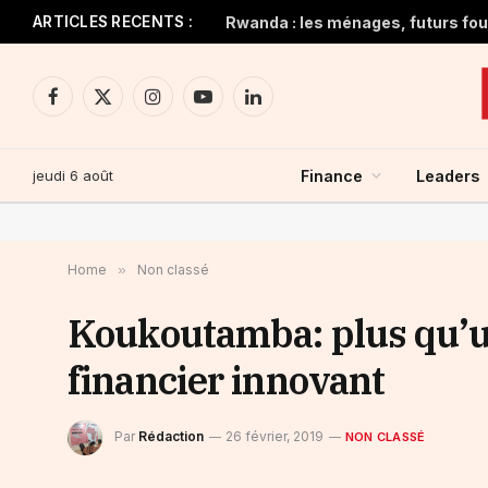
ARTICLES RECENTS :
Rwanda : les ménages, futurs four
Facebook
X
Instagram
YouTube
LinkedIn
(Twitter)
jeudi 6 août
Finance
Leaders
Home
»
Non classé
Koukoutamba: plus qu’u
financier innovant
Par
Rédaction
26 février, 2019
NON CLASSÉ