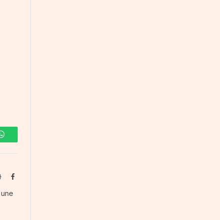
WhatsApp
Website
Facebook
s une