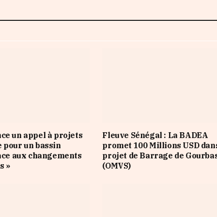
ce un appel à projets
Fleuve Sénégal : La BADEA
 pour un bassin
promet 100 Millions USD dans
face aux changements
projet de Barrage de Gourba
s »
(OMVS)