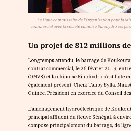
Le Haut-commissaire de l’Organisation pour la Mis
commercial avec la société chinoise Sinohydro corporat
Un projet de 812 millions de
Longtemps attendu, le barrage de Koukoutam
contrat commercial, le 26 février 2019, entr
(OMVS) et la chinoise Sinohydro s’est faite 
également présent, Cheik Taliby Sylla, Minis
Guinée, Président en exercice du Conseil des
L’aménagement hydroélectrique de Koukoutam
principal affluent du fleuve Sénégal, à envir
compose principalement du barrage, de ligne