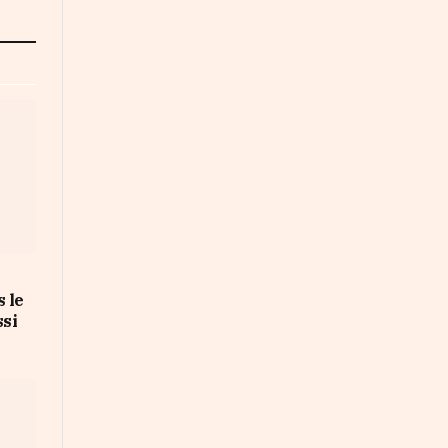
 le
ssi