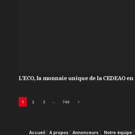
L’ECO, la monnaie unique de la CEDEAO en 
Next
…
1
2
3
746
Accueil
A propos
Annonceurs
Notre équipe