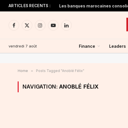
ARTICLES RECENTS :
Facebook
X
Instagram
YouTube
LinkedIn
(Twitter)
vendredi 7 août
Finance
Leaders
Home
»
Posts Tagged "Anoblé Félix"
NAVIGATION:
ANOBLÉ FÉLIX