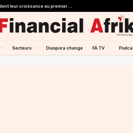
Les banques marocaines consolident leur croissance au premier semestre 2026
Secteurs
Diaspora change
FA TV
Podca