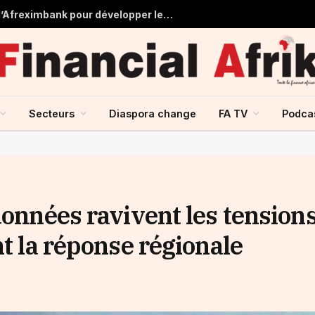
Tchad : près de 125 millions USD d’Afreximbank pour développer les infrastructures et le commerce
Secteurs
Diaspora change
FA TV
Podca
données ravivent les tension
nt la réponse régionale