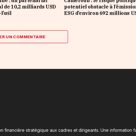
e : un partenariat
Cameroun : le risque politiqu
 de 10,2 milliards USD
potentiel obstacle à l’émissi
l’œil
ESG d’environ 692 millions U
ER UN COMMENTAIRE
n financière stratégique aux cadres et dirigeants. Une information fa