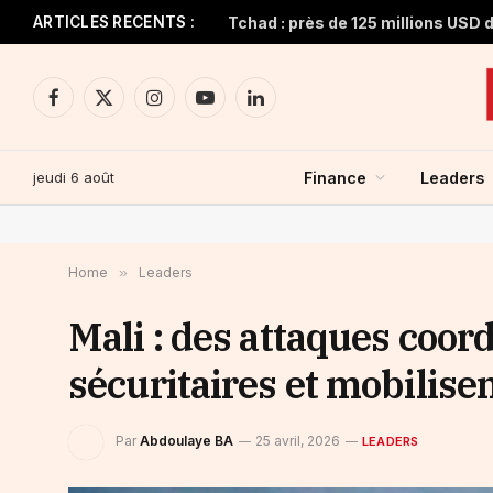
ARTICLES RECENTS :
Facebook
X
Instagram
YouTube
LinkedIn
(Twitter)
jeudi 6 août
Finance
Leaders
Home
»
Leaders
Mali : des attaques coor
sécuritaires et mobilise
Par
Abdoulaye BA
25 avril, 2026
LEADERS