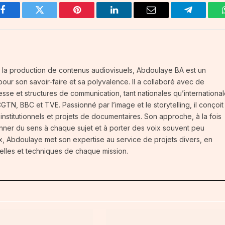
Facebook
Twitter
Pinterest
LinkedIn
Email
Telegram
 la production de contenus audiovisuels, Abdoulaye BA est un
our son savoir-faire et sa polyvalence. Il a collaboré avec de
se et structures de communication, tant nationales qu’international
N, BBC et TVE. Passionné par l’image et le storytelling, il conçoit
 institutionnels et projets de documentaires. Son approche, à la fois
nner du sens à chaque sujet et à porter des voix souvent peu
ux, Abdoulaye met son expertise au service de projets divers, en
urelles et techniques de chaque mission.