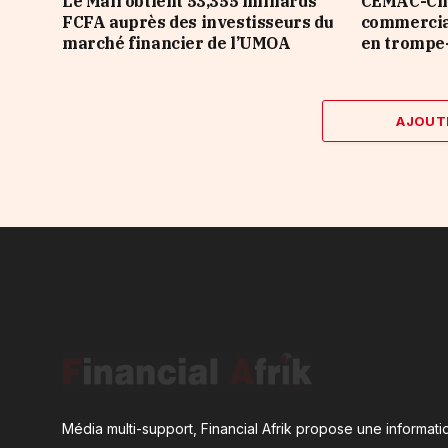
Le Mali obtient 53,355 milliards
CEMAC-Chin
FCFA auprès des investisseurs du
commercial
marché financier de l’UMOA
en trompe-
AJOUT
Média multi-support, Financial Afrik propose une informatio