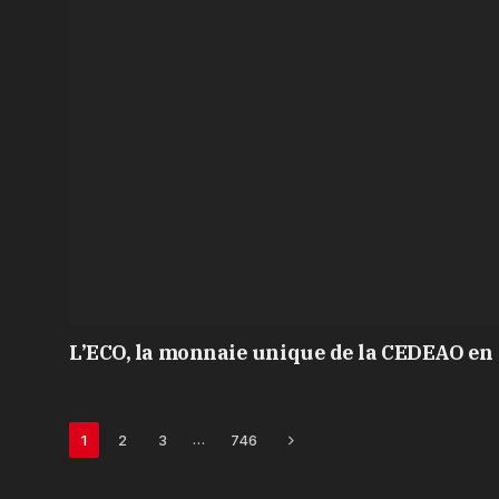
L’ECO, la monnaie unique de la CEDEAO en 
Next
…
1
2
3
746