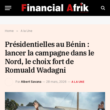
Home
»
A la Une
Présidentielles au Bénin :
lancer la campagne dans le
Nord, le choix fort de
Romuald Wadagni
Par
Albert Savana
28 mars, 2026
A LA UNE