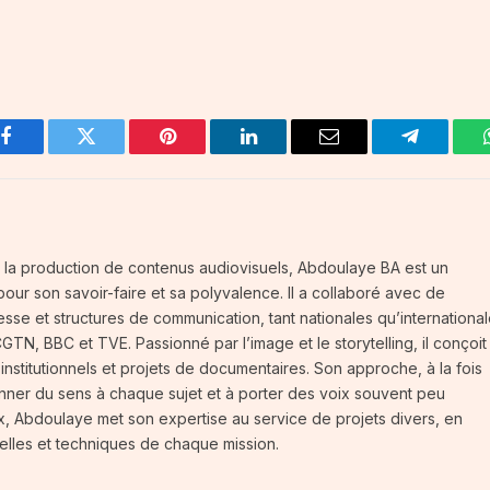
Facebook
Twitter
Pinterest
LinkedIn
Email
Telegram
 la production de contenus audiovisuels, Abdoulaye BA est un
our son savoir-faire et sa polyvalence. Il a collaboré avec de
se et structures de communication, tant nationales qu’international
N, BBC et TVE. Passionné par l’image et le storytelling, il conçoit
 institutionnels et projets de documentaires. Son approche, à la fois
nner du sens à chaque sujet et à porter des voix souvent peu
ux, Abdoulaye met son expertise au service de projets divers, en
urelles et techniques de chaque mission.