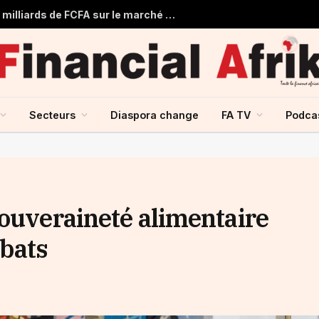
Togo : Le Trésor Public obtient 22 milliards de FCFA sur le marché financier de l’UMOA
Secteurs
Diaspora change
FA TV
Podca
souveraineté alimentaire
ébats