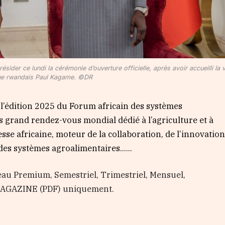
der ce lundi la cérémonie d’ouverture officielle, après avoir accueilli la v
e rwandais Paul Kagame. ©DR
 l’édition 2025 du Forum africain des systèmes
s grand rendez-vous mondial dédié à l’agriculture et à
esse africaine, moteur de la collaboration, de l’innovatio
des systèmes agroalimentaires…...
au Premium, Semestriel, Trimestriel, Mensuel,
 MAGAZINE (PDF) uniquement.