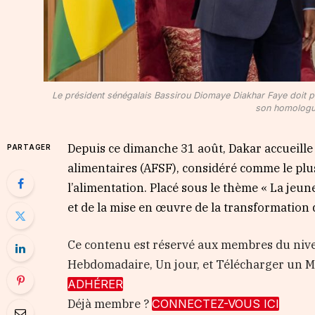
Le président sénégalais Bassirou Diomaye Diakhar Faye doit prési
son homologu
Depuis ce dimanche 31 août, Dakar accueille
PARTAGER
alimentaires (AFSF), considéré comme le plu
l’alimentation. Placé sous le thème « La jeun
et de la mise en œuvre de la transformation 
Ce contenu est réservé aux membres du nive
Hebdomadaire, Un jour, et Télécharger un
ADHÉRER
Déjà membre ?
CONNECTEZ-VOUS ICI