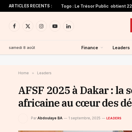
ARTICLES RECENTS :
Facebook
X
Instagram
YouTube
LinkedIn
(Twitter)
samedi 8 août
Finance
Leaders
Home
»
Leaders
AFSF 2025 à Dakar : la 
africaine au cœur des d
Par
Abdoulaye BA
1 septembre, 2025
LEADERS