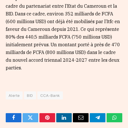
cadre du partenariat entre l’Etat du Cameroun et la
BID. Dans ce cadre, environ 352 milliards de FCFA
(600 millions USD) ont déjà été mobilisés par l’Itfc en
faveur du Cameroun depuis 2021. Ce qui représente
80% des 440,5 milliards FCFA (750 millions USD)
initialement prévus. Un montant porté à près de 470
milliards de FCFA (800 millions USD) dans le cadre
du nouvel accord triennal 2024-2027 entre les deux
parties.
Alerte
BID
CCA-Bank
Facebook
Twitter
Pinterest
LinkedIn
Email
Telegram
Whats