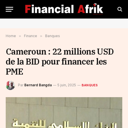
Home
»
Finance
»
Banques
Cameroun : 22 millions USD
de la BID pour financer les
PME
Par
Bernard Bangda
5 juin, 2025
BANQUES