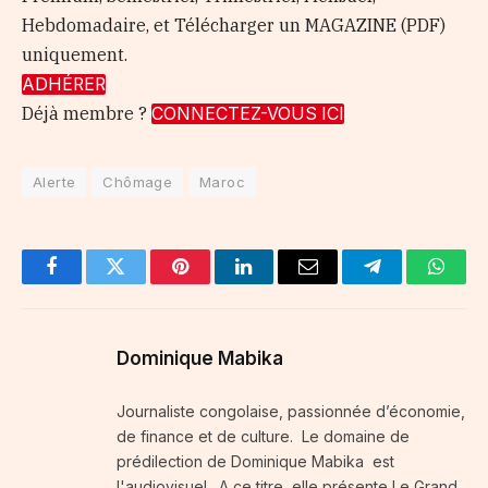
Hebdomadaire, et Télécharger un MAGAZINE (PDF)
uniquement.
ADHÉRER
Déjà membre ?
CONNECTEZ-VOUS ICI
Alerte
Chômage
Maroc
Facebook
Twitter
Pinterest
LinkedIn
Email
Telegram
Whats
Dominique Mabika
Journaliste congolaise, passionnée d’économie,
de finance et de culture. Le domaine de
prédilection de Dominique Mabika est
l'audiovisuel . A ce titre, elle présente Le Grand