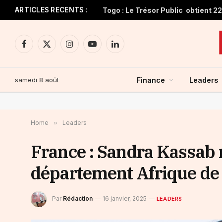
ARTICLES RECENTS :
Facebook
X
Instagram
YouTube
LinkedIn
(Twitter)
samedi 8 août
Finance
Leaders
Home
»
Leaders
France : Sandra Kassab 
département Afrique de
Par
Rédaction
16 janvier, 2025
LEADERS