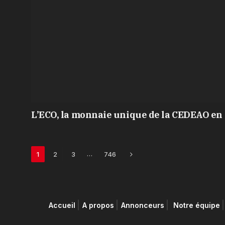
L’ECO, la monnaie unique de la CEDEAO en 
Next
…
1
2
3
746
Accueil
A propos
Annonceurs
Notre équipe