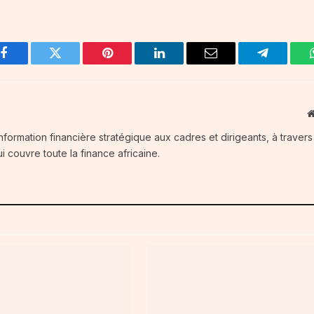
Facebook
Twitter
Pinterest
LinkedIn
Email
Telegram
information financière stratégique aux cadres et dirigeants, à traver
i couvre toute la finance africaine.