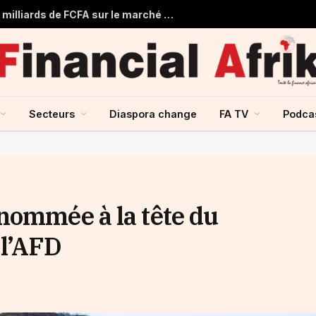
Togo : Le Trésor Public obtient 22 milliards de FCFA sur le marché financier de l’UMOA
Secteurs
Diaspora change
FA TV
Podca
nommée à la tête du
 l’AFD