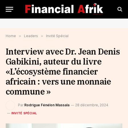
Home
»
Leaders
»
Invité Spécial
Interview avec Dr. Jean Denis
Gabikini, auteur du livre
«L’écosystème financier
africain : vers une monnaie
commune »
Par
Rodrigue Fénélon Massala
28 décembre, 2024
INVITÉ SPÉCIAL