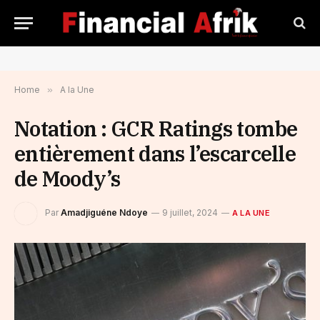
Home
»
A la Une
Notation : GCR Ratings tombe
entièrement dans l’escarcelle
de Moody’s
Par
Amadjiguéne Ndoye
9 juillet, 2024
A LA UNE