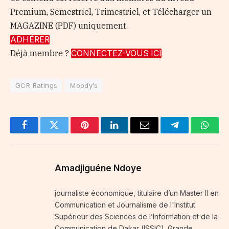
Premium, Semestriel, Trimestriel, et Télécharger un
MAGAZINE (PDF) uniquement.
ADHÉRER
Déjà membre ?
CONNECTEZ-VOUS ICI
GCR Ratings
Moody’s
Facebook
Twitter
Pinterest
LinkedIn
Email
Telegram
Whats
Amadjiguéne Ndoye
journaliste économique, titulaire d’un Master II en
Communication et Journalisme de l'Institut
Supérieur des Sciences de l’Information et de la
Communication de Dakar (ISSIC). Grande