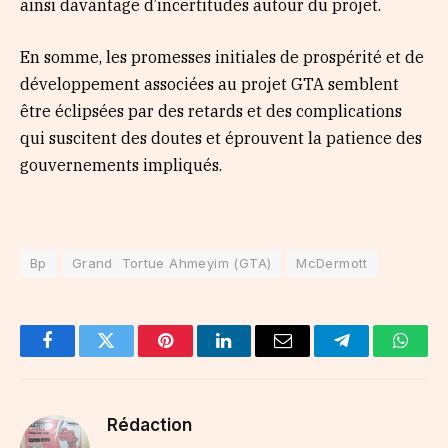
ainsi davantage d’incertitudes autour du projet.
En somme, les promesses initiales de prospérité et de
développement associées au projet GTA semblent
être éclipsées par des retards et des complications
qui suscitent des doutes et éprouvent la patience des
gouvernements impliqués.
Bp
Grand Tortue Ahmeyim (GTA)
McDermott
Facebook
Twitter
Pinterest
LinkedIn
Email
Telegram
Whats
Rédaction