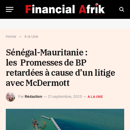
Home
»
A la Une
Sénégal-Mauritanie :
les Promesses de BP
retardées à cause d’un litige
avec McDermott
Par
Rédaction
21 septembre, 2023
A LA UNE