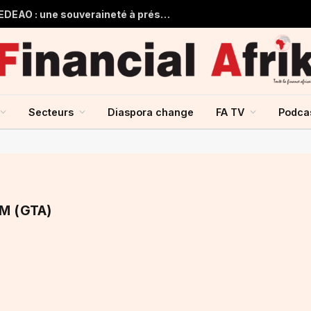
Guinée et monnaie unique de la CEDEAO : une souveraineté à préserver, une intégration à repenser
Secteurs
Diaspora change
FA TV
Podca
M (GTA)