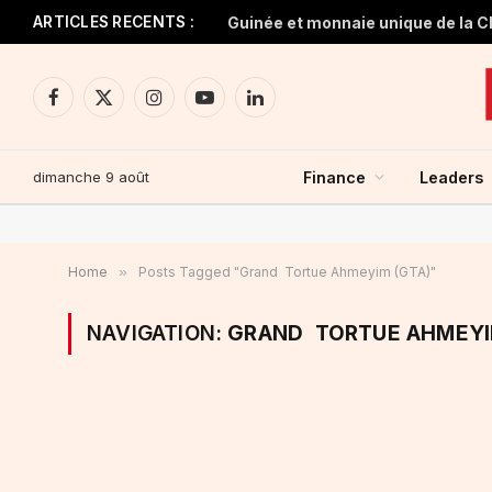
ARTICLES RECENTS :
Facebook
X
Instagram
YouTube
LinkedIn
(Twitter)
dimanche 9 août
Finance
Leaders
Home
»
Posts Tagged "Grand Tortue Ahmeyim (GTA)"
NAVIGATION:
GRAND TORTUE AHMEYI