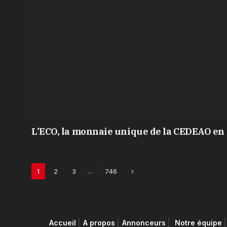
L’ECO, la monnaie unique de la CEDEAO en 
Next
…
1
2
3
746
Accueil
A propos
Annonceurs
Notre équipe