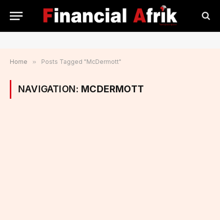
Home
»
Posts Tagged "McDermott"
NAVIGATION:
MCDERMOTT