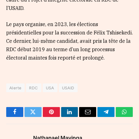
l’USAID.
Le pays organise, en 2023, les élections
présidentielles pour la succession de Félix Tshisekedi.
Ce dernier, lui-même candidat, avait pris la tête de la
RDC début 2019 au terme d’un long processus
électoral maintes fois reporté et prolongé.
Alerte
RDC
USA
USAID
Facebook
Twitter
Pinterest
LinkedIn
Email
Telegram
Whats
Nathanael Mavinga