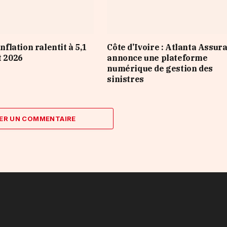
inflation ralentit à 5,1
Côte d’Ivoire : Atlanta Assur
t 2026
annonce une plateforme
numérique de gestion des
sinistres
ER UN COMMENTAIRE