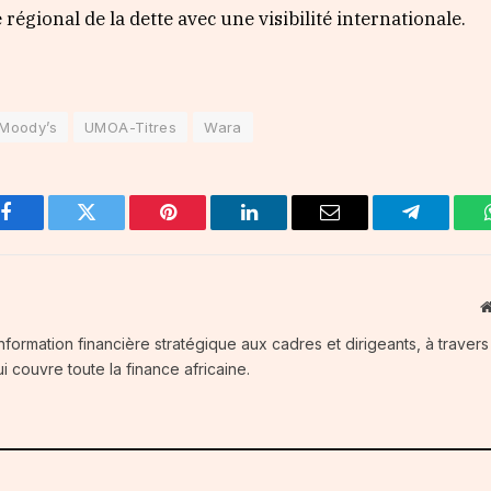
égional de la dette avec une visibilité internationale.
Moody’s
UMOA-Titres
Wara
Facebook
Twitter
Pinterest
LinkedIn
Email
Telegram
information financière stratégique aux cadres et dirigeants, à traver
i couvre toute la finance africaine.