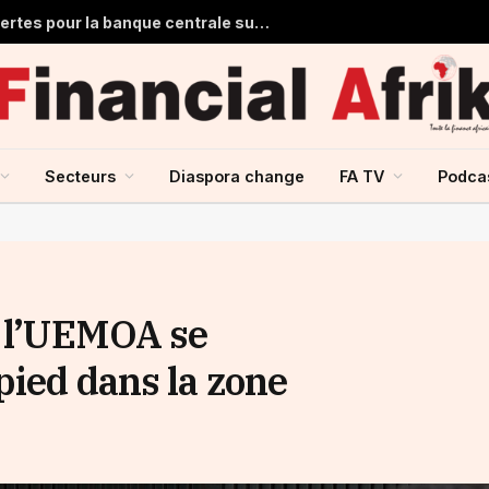
Ghana : 1,7 milliard de dollars de pertes pour la banque centrale sur ses achats d’or en 2025
Secteurs
Diaspora change
FA TV
Podca
e l’UEMOA se
pied dans la zone