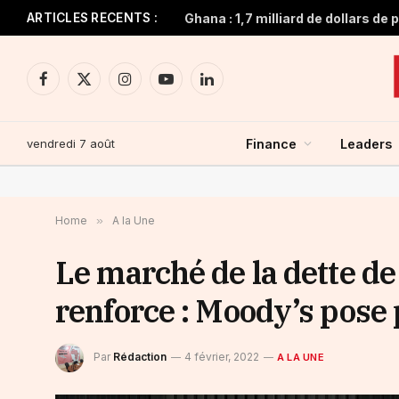
ARTICLES RECENTS :
Facebook
X
Instagram
YouTube
LinkedIn
(Twitter)
vendredi 7 août
Finance
Leaders
Home
»
A la Une
Le marché de la dette d
renforce : Moody’s pose 
Par
Rédaction
4 février, 2022
A LA UNE