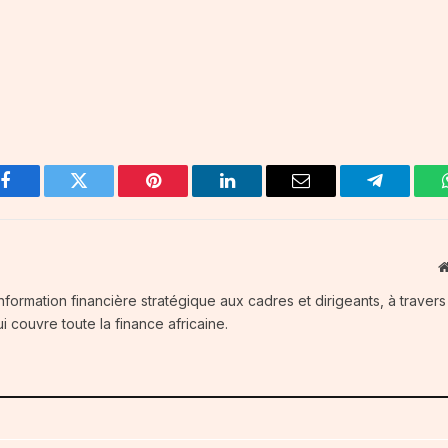
Facebook
Twitter
Pinterest
LinkedIn
Email
Telegram
information financière stratégique aux cadres et dirigeants, à traver
i couvre toute la finance africaine.