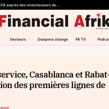
Le Mali obtient 53,355 milliards FCFA auprès des investisseurs du marché financier de l’UMOA
Secteurs
Diaspora change
FA TV
Podca
service, Casablanca et Rabat
tion des premières lignes de
PRESSE