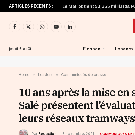
ARTICLES RECENTS :
Facebook
X
Instagram
YouTube
LinkedIn
(Twitter)
jeudi 6 août
Finance
Leaders
Home
»
Leaders
»
Communiqués de presse
10 ans après la mise en 
Salé présentent l’évalua
leurs réseaux tramways
Par
Rédaction
8 novembre, 2021
COMMUNIQUÉS DE 