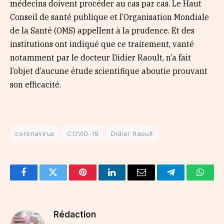
médecins doivent procéder au cas par cas. Le Haut
Conseil de santé publique et l’Organisation Mondiale
de la Santé (OMS) appellent à la prudence. Et des
institutions ont indiqué que ce traitement, vanté
notamment par le docteur Didier Raoult, n’a fait
l’objet d’aucune étude scientifique aboutie prouvant
son efficacité.
coronavirus
COVID-19
Didier Raoult
Facebook
Twitter
Pinterest
LinkedIn
Email
Telegram
Whats
Rédaction