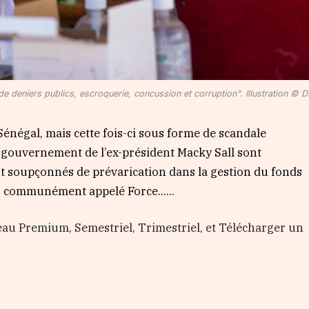
 deniers publics, escroquerie, concussion et corruption". Illustration © D
énégal, mais cette fois-ci sous forme de scandale
u gouvernement de l’ex-président Macky Sall sont
sont soupçonnés de prévarication dans la gestion du fonds
19, communément appelé Force…...
au Premium, Semestriel, Trimestriel, et Télécharger un