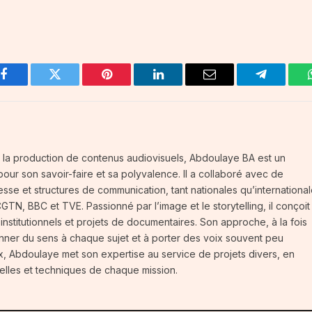
Facebook
Twitter
Pinterest
LinkedIn
Email
Telegram
 la production de contenus audiovisuels, Abdoulaye BA est un
our son savoir-faire et sa polyvalence. Il a collaboré avec de
se et structures de communication, tant nationales qu’international
N, BBC et TVE. Passionné par l’image et le storytelling, il conçoit
 institutionnels et projets de documentaires. Son approche, à la fois
nner du sens à chaque sujet et à porter des voix souvent peu
ux, Abdoulaye met son expertise au service de projets divers, en
urelles et techniques de chaque mission.