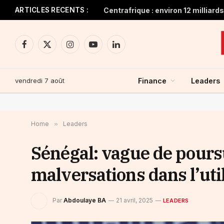
ARTICLES RECENTS :
Facebook
X
Instagram
YouTube
LinkedIn
(Twitter)
vendredi 7 août
Finance
Leaders
Home
»
Leaders
Sénégal: vague de poursu
malversations dans l’uti
Par
Abdoulaye BA
21 avril, 2025
LEADERS