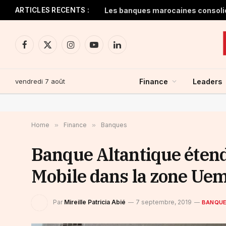
ARTICLES RECENTS :
Facebook
X
Instagram
YouTube
LinkedIn
(Twitter)
vendredi 7 août
Finance
Leaders
Home
»
Finance
»
Banques
Banque Altantique étend
Mobile dans la zone Ue
Par
Mireille Patricia Abié
7 septembre, 2019
BANQU