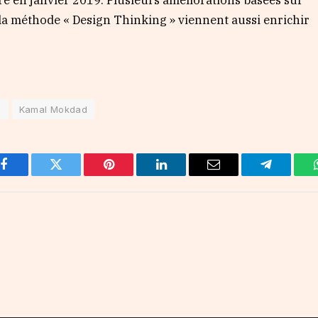
e à la méthode « Design Thinking » viennent aussi enrichir
P
Kamal Mokdad
Facebook
Twitter
Pinterest
LinkedIn
Email
Telegram