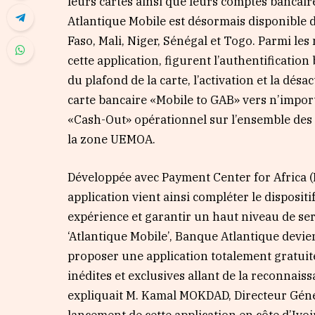
leurs cartes ainsi que leurs comptes bancaire
Atlantique Mobile est désormais disponible
Faso, Mali, Niger, Sénégal et Togo. Parmi l
cette application, figurent l’authentification
du plafond de la carte, l’activation et la désac
carte bancaire «Mobile to GAB» vers n’import
«Cash-Out» opérationnel sur l’ensemble des
la zone UEMOA.
Développée avec Payment Center for Africa (P
application vient ainsi compléter le dispositif
expérience et garantir un haut niveau de serv
‘Atlantique Mobile’, Banque Atlantique devi
proposer une application totalement gratuite,
inédites et exclusives allant de la reconnaiss
expliquait M. Kamal MOKDAD, Directeur Géné
lancement de cette application en côte d’Ivo