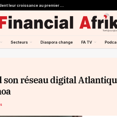
Les banques marocaines consolident leur croissance au premier semestre 2026
Secteurs
Diaspora change
FA TV
Podca
 son réseau digital Atlantiq
moa
ES