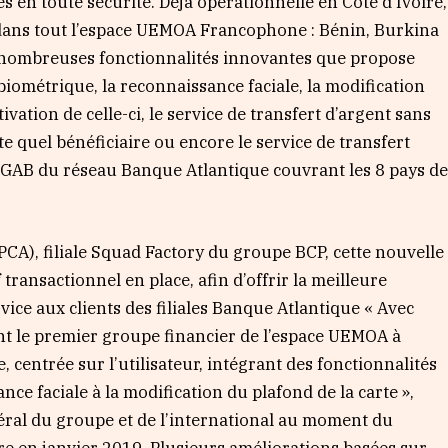
s en toute sécurité. Déjà opérationnelle en Côte d’Ivoire,
 dans tout l’espace UEMOA Francophone : Bénin, Burkina
es nombreuses fonctionnalités innovantes que propose
 biométrique, la reconnaissance faciale, la modification
tivation de celle-ci, le service de transfert d’argent sans
e quel bénéficiaire ou encore le service de transfert
 GAB du réseau Banque Atlantique couvrant les 8 pays d
CA), filiale Squad Factory du groupe BCP, cette nouvelle
 transactionnel en place, afin d’offrir la meilleure
ice aux clients des filiales Banque Atlantique « Avec
ent le premier groupe financier de l’espace UEMOA à
 centrée sur l’utilisateur, intégrant des fonctionnalités
ance faciale à la modification du plafond de la carte »,
ral du groupe et de l’international au moment du
ire en janvier 2019. Plusieurs améliorations basées sur