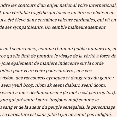
endre les contours d’un enjeu national voire international,
, une véritable tragédie qui touche un être en chair et en
a été élevé dans certaines valeurs cardinales, qui vit en
 et de ses sympathisants. On semble malheureusement
oi en l’occurrence), comme l’ennemi public numéro un, et
 qu’elle finit de prendre le visage de la vérité à force de
Elle joue également de manière indécente sur la corde
idien pour vivre voire pour survivre ; et à ces
ovision, des raccourcis cyniques et dangereux du genre :
 seen yeufi boop, niom ak seeni diabarr, seeni doom,
isant à me « déshumaniser » (le mot n’est pas trop fort),
pagne qui présente l’autre (toujours moi) comme le
u sang et de la sueur du peuple sénégalais, le personnage
 La caricature est sans pitié ! Qui ne serait pas indigné,