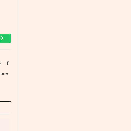
WhatsApp
Website
Facebook
s une