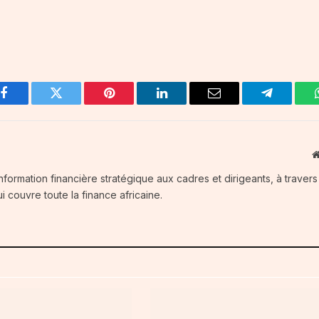
Facebook
Twitter
Pinterest
LinkedIn
Email
Telegram
information financière stratégique aux cadres et dirigeants, à traver
i couvre toute la finance africaine.