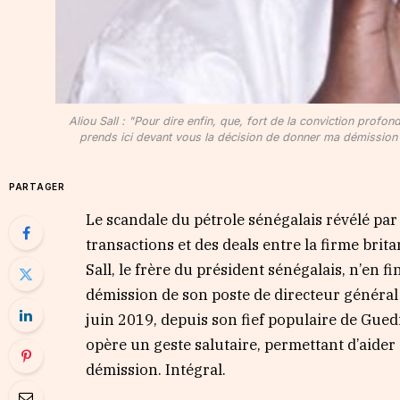
Aliou Sall : "Pour dire enfin, que, fort de la conviction profond
prends ici devant vous la décision de donner ma démission 
PARTAGER
Le scandale du pétrole sénégalais révélé par
transactions et des deals entre la firme bri
Sall, le frère du président sénégalais, n’en 
démission de son poste de directeur général 
juin 2019, depuis son fief populaire de Guedi
opère un geste salutaire, permettant d’aider à 
démission. Intégral.