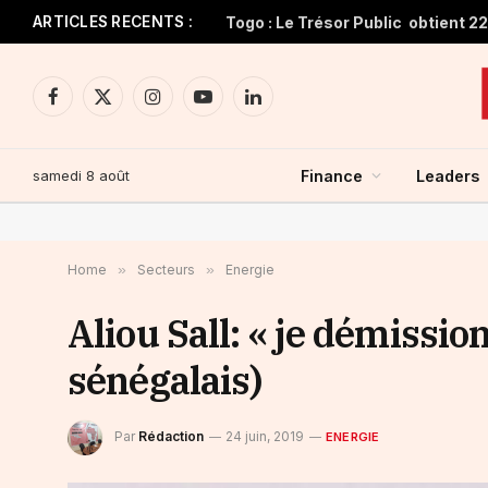
ARTICLES RECENTS :
Facebook
X
Instagram
YouTube
LinkedIn
(Twitter)
samedi 8 août
Finance
Leaders
Home
»
Secteurs
»
Energie
Aliou Sall: « je démission
sénégalais)
Par
Rédaction
24 juin, 2019
ENERGIE