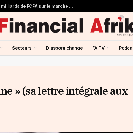
Togo : Le Trésor Public obtient 22 milliards de FCFA sur le marché financier de l’UMOA
Secteurs
Diaspora change
FA TV
Podca
ne » (sa lettre intégrale aux