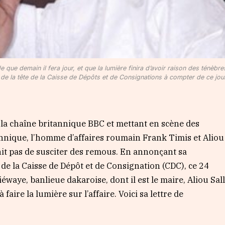
e que demain il fera jour, et que la lumière finira d’avoir raison des ténèbres
de la tête de la Caisse de Dépôts et de Consignations à compter de ce jou
 la chaîne britannique BBC et mettant en scène des
tannique, l’homme d’affaires roumain Frank Timis et Aliou
finit pas de susciter des remous. En annonçant sa
de la Caisse de Dépôt et de Consignation (CDC), ce 24
éwaye, banlieue dakaroise, dont il est le maire, Aliou Sal
faire la lumière sur l’affaire. Voici sa lettre de