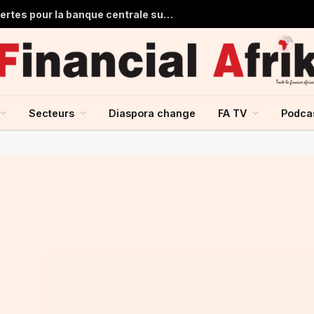
Ghana : 1,7 milliard de dollars de pertes pour la banque centrale sur ses achats d’or en 2025
Secteurs
Diaspora change
FA TV
Podca