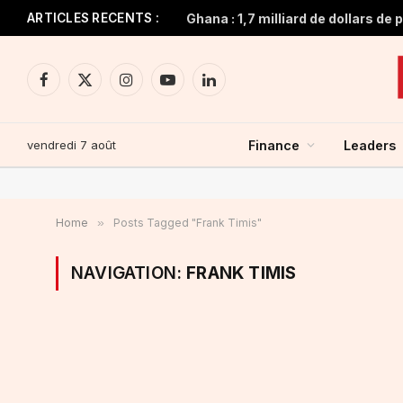
ARTICLES RECENTS :
Facebook
X
Instagram
YouTube
LinkedIn
(Twitter)
vendredi 7 août
Finance
Leaders
Home
»
Posts Tagged "Frank Timis"
NAVIGATION:
FRANK TIMIS