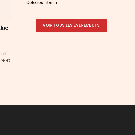
Cotonou, Benin
VOIR TOUS LES ÉVÉNEMENTS
loc
l et
ère et