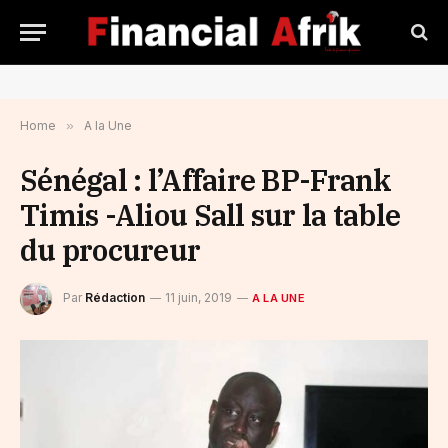
Home
»
A la Une
Sénégal : l’Affaire BP-Frank
Timis -Aliou Sall sur la table
du procureur
Par
Rédaction
11 juin, 2019
A LA UNE