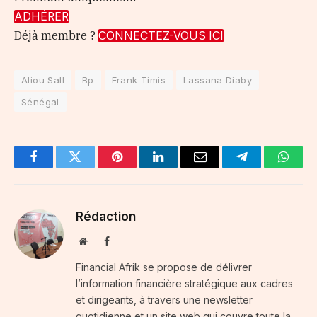
ADHÉRER
Déjà membre ?
CONNECTEZ-VOUS ICI
Aliou Sall
Bp
Frank Timis
Lassana Diaby
Sénégal
Facebook
Twitter
Pinterest
LinkedIn
Email
Telegram
Whats
Rédaction
Website
Facebook
Financial Afrik se propose de délivrer
l’information financière stratégique aux cadres
et dirigeants, à travers une newsletter
quotidienne et un site web qui couvre toute la