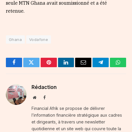
seule MTN Ghana avait soumissionné et a été
retenue.
Ghana
Vodafone
Facebook
Twitter
Pinterest
LinkedIn
Email
Telegram
Whats
Rédaction
Website
Facebook
Financial Afrik se propose de délivrer
l’information financière stratégique aux cadres
et dirigeants, à travers une newsletter
quotidienne et un site web qui couvre toute la