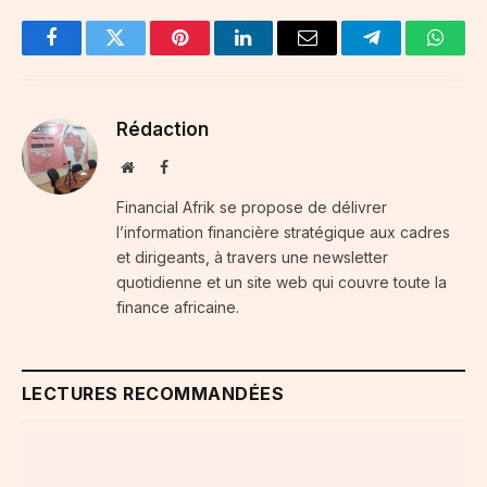
Facebook
Twitter
Pinterest
LinkedIn
Email
Telegram
Whats
Rédaction
Website
Facebook
Financial Afrik se propose de délivrer
l’information financière stratégique aux cadres
et dirigeants, à travers une newsletter
quotidienne et un site web qui couvre toute la
finance africaine.
LECTURES RECOMMANDÉES