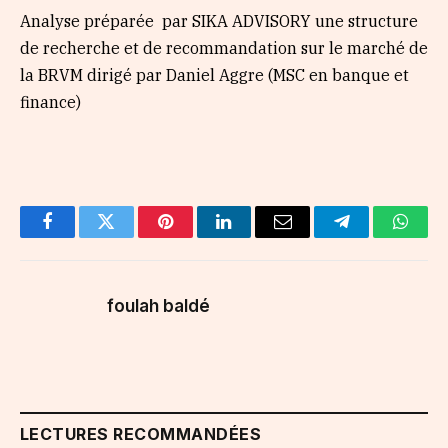
Analyse préparée par SIKA ADVISORY une structure
de recherche et de recommandation sur le marché de
la BRVM dirigé par Daniel Aggre (MSC en banque et
finance)
Facebook
Twitter
Pinterest
LinkedIn
Email
Telegram
Whats
foulah baldé
LECTURES RECOMMANDÉES