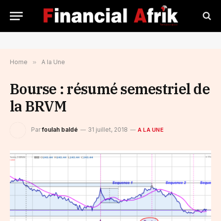
Home
»
A la Une
Bourse : résumé semestriel de
la BRVM
Par
foulah baldé
31 juillet, 2018
A LA UNE